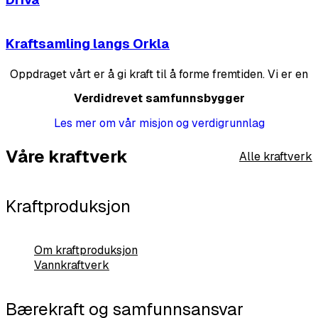
20.01.2026
Trønderenergi
Kraftsamling langs Orkla
Oppdraget vårt er å gi kraft til å forme fremtiden. Vi er en
Verdidrevet samfunnsbygger
Les mer om vår misjon og verdigrunnlag
Våre kraftverk
Alle kraftverk
Ikke bestemt
I drift
I drift
I drift
350 GWh per år
6 GWh per år
600 GWh per år
1100 GWh per år
Kraftproduksjon
Planlegging av Nedre Driva vannkraftverk
Brattset kraftverk
Vik kraftverk
Driva kraftverk
Om kraftproduksjon
Vannkraftverk
Bærekraft og samfunnsansvar