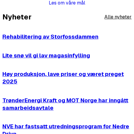
Les om våre mål
Nyheter
Alle nyheter
13.05.2026
Trønderenergi
Rehabilitering av Storfossdammen
04.05.2026
Trønderenergi
Lite snø vil gi lav magasinfylling
30.04.2026
Trønderenergi
Høy produksjon, lave priser og været preget
2025
11.03.2026
Trønderenergi
TrønderEnergi Kraft og MOT Norge har inngått
samarbeidsavtale
03.03.2026
Trønderenergi
NVE har fastsatt utredningsprogram for Nedre
Driva