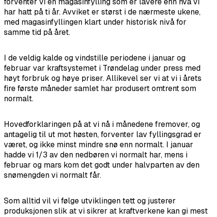
forventer vi en magasinfylling som er lavere enn hva vi
har hatt på ti år. Avviket er størst i de nærmeste ukene,
med magasinfyllingen klart under historisk nivå for
samme tid på året.
I de veldig kalde og vindstille periodene i januar og
februar var kraftsystemet i Trøndelag under press med
høyt forbruk og høye priser. Allikevel ser vi at vi i årets
fire første måneder samlet har produsert omtrent som
normalt.
Hovedforklaringen på at vi nå i månedene fremover, og
antagelig til ut mot høsten, forventer lav fyllingsgrad er
været, og ikke minst mindre snø enn normalt. I januar
hadde vi 1/3 av den nedbøren vi normalt har, mens i
februar og mars kom det godt under halvparten av den
snømengden vi normalt får.
Som alltid vil vi følge utviklingen tett og justerer
produksjonen slik at vi sikrer at kraftverkene kan gi mest