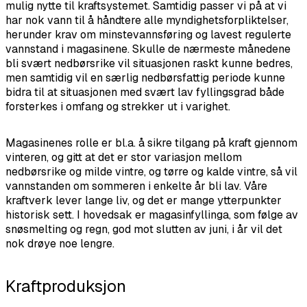
mulig nytte til kraftsystemet. Samtidig passer vi på at vi
har nok vann til å håndtere alle myndighetsforpliktelser,
herunder krav om minstevannsføring og lavest regulerte
vannstand i magasinene. Skulle de nærmeste månedene
bli svært nedbørsrike vil situasjonen raskt kunne bedres,
men samtidig vil en særlig nedbørsfattig periode kunne
bidra til at situasjonen med svært lav fyllingsgrad både
forsterkes i omfang og strekker ut i varighet.
Magasinenes rolle er bl.a. å sikre tilgang på kraft gjennom
vinteren, og gitt at det er stor variasjon mellom
nedbørsrike og milde vintre, og tørre og kalde vintre, så vil
vannstanden om sommeren i enkelte år bli lav. Våre
kraftverk lever lange liv, og det er mange ytterpunkter
historisk sett. I hovedsak er magasinfyllinga, som følge av
snøsmelting og regn, god mot slutten av juni, i år vil det
nok drøye noe lengre.
Kraftproduksjon