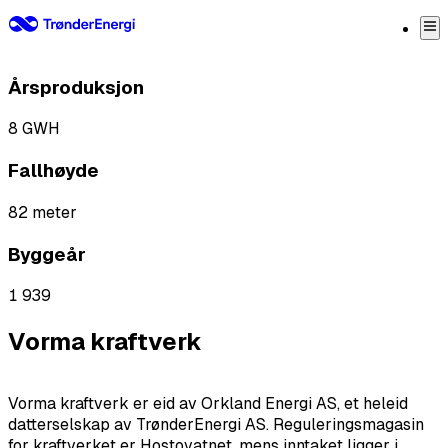
Vorma kraftverk
Årsproduksjon
8
GWH
Fallhøyde
82
meter
Byggeår
1 939
Vorma kraftverk
Vorma kraftverk er eid av Orkland Energi AS, et heleid
datterselskap av TrønderEnergi AS. Reguleringsmagasin
for kraftverket er Hostovatnet, mens inntaket ligger i