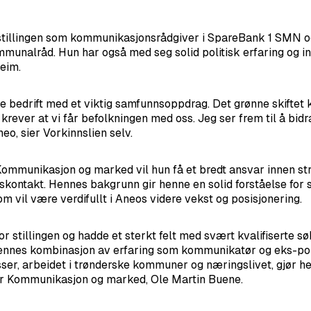
stillingen som kommunikasjonsrådgiver i SpareBank 1 SMN og
alråd. Hun har også med seg solid politisk erfaring og innsi
heim.
 bedrift med et viktig samfunnsoppdrag. Det grønne skiftet k
krever at vi får befolkningen med oss. Jeg ser frem til å bidra 
neo, sier Vorkinnslien selv.
Kommunikasjon og marked vil hun få et bredt ansvar innen s
kontakt. Hennes bakgrunn gir henne en solid forståelse for s
m vil være verdifullt i Aneos videre vekst og posisjonering.
or stillingen og hadde et sterkt felt med svært kvalifiserte s
ennes kombinasjon av erfaring som kommunikatør og eks-pol
er, arbeidet i trønderske kommuner og næringslivet, gjør henn
 for Kommunikasjon og marked, Ole Martin Buene.