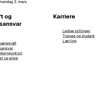
n mandag 3. mars.
t og
Karriere
sansvar
Ledige stillinger
Trainee og student
Lærling
 bærekraft
sansvar
nternkontroll
t og etikk