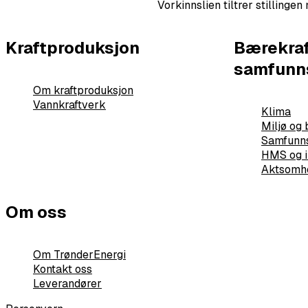
Vorkinnslien tiltrer stillinge
Kraftproduksjon
Bærekraf
samfunn
Om kraftproduksjon
Vannkraftverk
Klima
Miljø og
Samfunn
HMS og i
Aktsomhe
Om oss
Om TrønderEnergi
Kontakt oss
Leverandører