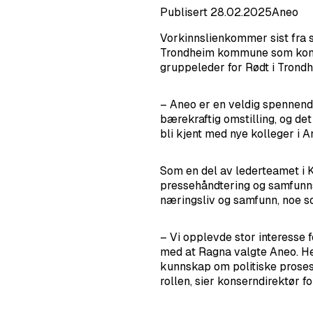
Publisert
28.02.2025
Aneo
Vorkinnslienkommer sist fra 
Trondheim kommune som kommun
gruppeleder for Rødt i Trond
– Aneo er en veldig spennende
bærekraftig omstilling, og det 
bli kjent med nye kolleger i A
Som en del av lederteamet i 
pressehåndtering og samfunns
næringsliv og samfunn, noe so
– Vi opplevde stor interesse f
med at Ragna valgte Aneo. H
kunnskap om politiske prosess
rollen, sier konserndirektør