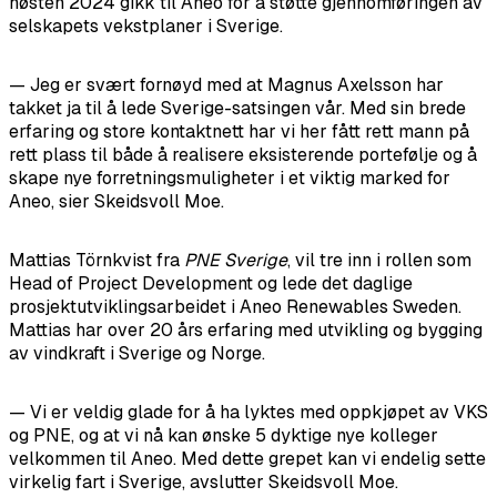
høsten 2024 gikk til Aneo for å støtte gjennomføringen av
selskapets vekstplaner i Sverige.
— Jeg er svært fornøyd med at Magnus Axelsson har
takket ja til å lede Sverige-satsingen vår. Med sin brede
erfaring og store kontaktnett har vi her fått rett mann på
rett plass til både å realisere eksisterende portefølje og å
skape nye forretningsmuligheter i et viktig marked for
Aneo, sier Skeidsvoll Moe.
Mattias Törnkvist fra
PNE Sverige
, vil tre inn i rollen som
Head of Project Development og lede det daglige
prosjektutviklingsarbeidet i Aneo Renewables Sweden.
Mattias har over 20 års erfaring med utvikling og bygging
av vindkraft i Sverige og Norge.
— Vi er veldig glade for å ha lyktes med oppkjøpet av VKS
og PNE, og at vi nå kan ønske 5 dyktige nye kolleger
velkommen til Aneo. Med dette grepet kan vi endelig sette
virkelig fart i Sverige, avslutter Skeidsvoll Moe.