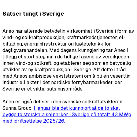
Satser tungt i Sverige
Aneo har allerede betydelig virksomhet i Sverige i form av
vind- og solkraftproduksjon, kraftmarkedstjenester, el-
billading, energiinfrastruktur og kjøleteknikk for
dagligvarehandelen. Med dagens kunngjøring tar Aneo i
tillegg et stort steg inn i de tidlige fasene av verdikjeden
innen vind-og solkraft, og etablerer seg som en betydelig
utvikler av ny kraftproduksjon i Sverige. Alt dette i tråd
med Aneos ambisiøse vekststrategi om å bli en vesentlig
industriell aktør i det nordiske fornybarmarkedet, der
Sverige er et viktig satsingsområde.
Aneo er også deleier i den svenske solkraftutvikleren
Sunna Group.
I januar ble det kunngjort at de to skal
bygge to storskala solparker i Sverige på totalt 43 MWp
med idriftsettelse 2025/26.