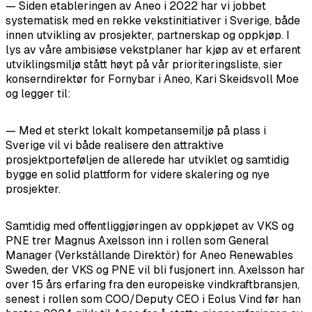
— Siden etableringen av Aneo i 2022 har vi jobbet
systematisk med en rekke vekstinitiativer i Sverige, både
innen utvikling av prosjekter, partnerskap og oppkjøp. I
lys av våre ambisiøse vekstplaner har kjøp av et erfarent
utviklingsmiljø stått høyt på vår prioriteringsliste, sier
konserndirektør for Fornybar i Aneo, Kari Skeidsvoll Moe
og legger til:
— Med et sterkt lokalt kompetansemiljø på plass i
Sverige vil vi både realisere den attraktive
prosjektporteføljen de allerede har utviklet og samtidig
bygge en solid plattform for videre skalering og nye
prosjekter.
Samtidig med offentliggjøringen av oppkjøpet av VKS og
PNE trer Magnus Axelsson inn i rollen som General
Manager (Verkställande Direktör) for Aneo Renewables
Sweden, der VKS og PNE vil bli fusjonert inn. Axelsson har
over 15 års erfaring fra den europeiske vindkraftbransjen,
senest i rollen som COO/Deputy CEO i Eolus Vind før han