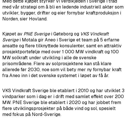
Med dette kjøpet styrker vi verdikjeden i Sverige i tråd
med vår strategi om å bli en ledende industriell aktør som
utvikler, bygger, drifter og eier fornybar kraftproduksjon i
Norden, sier Hovland.
Kjøpet av
PNE Sverige
i Gøteborg og
VKS
Vindkraft
Sverige
i Motala gir Aneo i Sverige et team på 5 erfarne
ansatte og flere tilknyttede konsulenter, samt en attraktiv
prosjektportefølje med over 1 000 MW vindkraft og 100
MW solkraft under utvikling i alle de svenske
prisområdene. Flere av solprosjektene kan stå klare
allerede før 2030, noe som vil bety mer ny fornybar kraft
fra Aneo inn i det svenske systemet i løpet av få år.
VKS Vindkraft Sverige ble etablert i 2010 og har utviklet 3
vindparker som i dag er i drift med samlet effekt over 200
MW. PNE Sverige ble etablert i 2020 og har jobbet frem
flere utviklingsprosjekter på både vind og sol, spesielt
med fokus på Nord-Sverige.